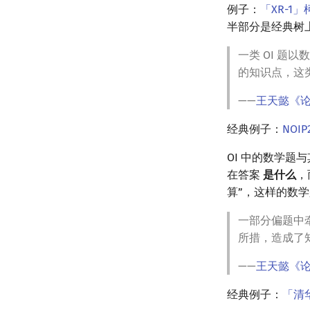
例子：
「XR-1
半部分是经典树
一类 OI 
的知识点，这类
——
王天懿《
经典例子：
NOI
OI 中的数学题
在答案
是什么
，
算”，这样的数学
一部分偏题中
所措，造成了
——
王天懿《
经典例子：
「清华