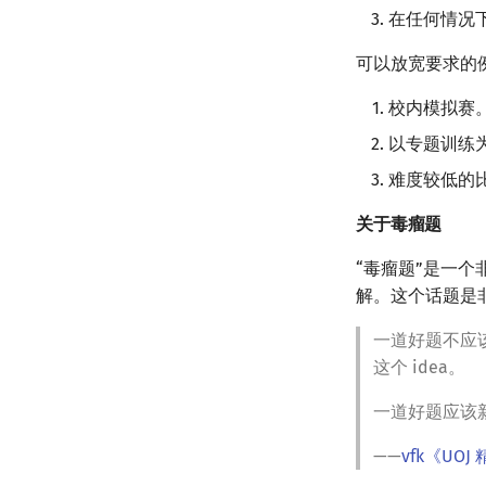
在任何情况下
可以放宽要求的
校内模拟赛
以专题训练
难度较低的
关于毒瘤题
“毒瘤题”是一
解。这个话题是
一道好题不应
这个 idea。
一道好题应该
——
vfk《UO