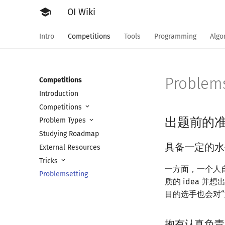
school
OI Wiki
Intro
Competitions
Tools
Programming
Algo
Problems
Competitions
Introduction
Competitions
出题前的
Problem Types
Studying Roadmap
具备一定的水
External Resources
Tricks
一方面，一个人
Problemsetting
质的 idea 
目的选手也会对
抱有认真负责