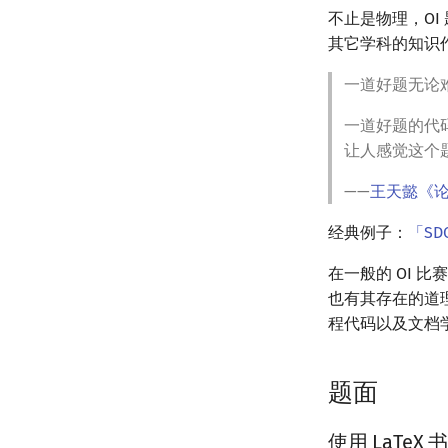
不止是物理，O
其它学科的知识
一道好题无论
一道好题的代
让人感觉这个
——
王天懿《
经典例子：
「SD
在一般的 OI 比
也有其存在的道
程代码以及文档
题面
使用 LaTeX