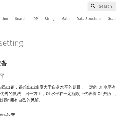
Type to sta
rithm
Search
DP
String
Math
Data Structure
Grap
etting
准备
平
自己出题，很难出出难度大于自身水平的题目，一定的 OI 水平
并想出优秀的做法；另一方面，OI 水平在一定程度上代表着 OI 资
“好题”拥有自己的见解。
的态度