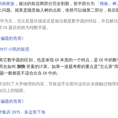
」柯南家族
，做法的前后两部分完全割裂，前半部分为
「模板」树
上问题。就算是随意输入树的点权，依然可以做第二部分，前后
题以数学为主，无论是题目描述还是做法都是数学题的特征，并且解
 OI 题目统称为纯数学题。
论偏题的危害》
P2017 小凯的疑惑
与其它数学题的区别，也是体现 OI 本质的一个特点，是 OI 中的
而在如何
加快
答案的计算。如果一道题考察的重点是“怎么算”而
题一般都是不适合出在 OI 中的。
牵涉到了大学物理的内容，导致选手在面对这些从未接触过物理
知识上的隔膜。
论偏题的危害》
集训 2015」多边形下海