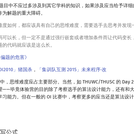
I 题目中不应过多涉及到其它学科的知识，如果涉及应当给予详
作为解题的重大障碍。
难度如何，都应该具有自己的思维难度，需要选手去思考并发现
码可以长，但一定不是通过强行嵌套或者增加条件而让代码变长
题的代码就应该是这么长。
论偏题的危害》
OI2010」猪国杀
，
「集训队互测 2015」未来程序·改
赛中，思维难度应占主要部分。当然，如 THUWC/THUSC 的 Day 
理——毕竟体验营的目的除了考察选手的算法设计能力，还有和
学习能力。但在一般的 OI 比赛中，考察更多的应当还是算法设
 书写公式