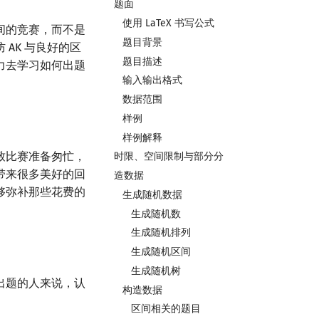
题面
使用 LaTeX 书写公式
间的竞赛，而不是
题目背景
AK 与良好的区
题目描述
力去学习如何出题
输入输出格式
数据范围
样例
样例解释
致比赛准备匆忙，
时限、空间限制与部分分
带来很多美好的回
造数据
够弥补那些花费的
生成随机数据
生成随机数
生成随机排列
生成随机区间
生成随机树
出题的人来说，认
构造数据
区间相关的题目