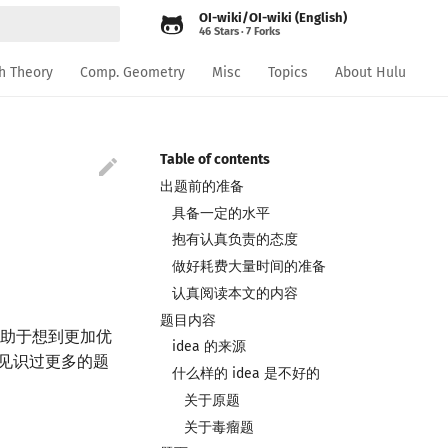
OI-wiki/OI-wiki (English)
46 Stars
7 Forks
rt searching
h Theory
Comp. Geometry
Misc
Topics
About Hulu
Table of contents

出题前的准备
具备一定的水平
抱有认真负责的态度
做好耗费大量时间的准备
认真阅读本文的内容
题目内容
有助于想到更加优
idea 的来源
历，见识过更多的题
什么样的 idea 是不好的
关于原题
关于毒瘤题