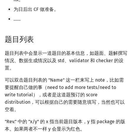
Manacher
斐波那契数列
Binary Search /
2-SAT
Packages
为日后出 CF 做准备。
Balanced Trees
Du's Algorithm
……
Palindrome Tree
博弈论
欧拉图
Manage access
Skiplist
Powerful Number (Ex. Du's
Sequence Automation
牛顿迭代法
哈密顿图
侧边栏
题目列表
Persistent Data
Min_25's Algotithm
Structure
比赛管理
Minimal Representation
数值积分
二分图
题目列表中会显示一道题目的基本信息，如题面、题解撰写
Zhouge Algorithm
情况、数据生成情况以及 std、validator 和 checker 的设
Tree in Tree
注意事项
Lyndon Decomposition
分段打表
最小环
置。
Pollard-Rho
K-D Tree
Comments
平面图
可以双击题目列表的 "Name" 这一栏来写上 note，比如需
Continued Fraction
要提醒自己做的事（need to add more tests/need to
ODT
图的着色
write tutorial），或者是这道题预订的 score
Stern-Brocot Tree & Farey
distribution，可以根据自己的需要随意填写，当然也可以
Dynamic Tree
Sequence
网络流
空着。
"Rev." 中的 "x/y" 的 x 指当前题目版本，y 指 package 的版
Divide Combine Tree
Pell Equation
图的匹配
本。如果两者不一样 y 会显示为红色。