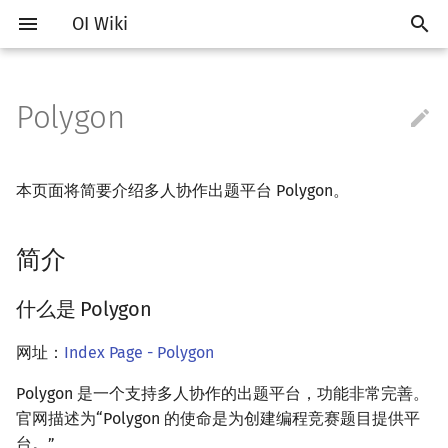
OI Wiki
Polygon

Getting Started
Introduction
Vim
Introduction
简介
Introduction
Introduction to Algorithm
Introduction of Searching
Introduction
Introduction
Introduction
Introduction
Introduction
计算几何部分简介
Introduction
RMQ
About Hulu
OI Contest Format
Introduction
IO Optimization
Vim
Hello, World!
Introduction
Classes
Introduction of Sorting
Monotonous Queue/Stack
Introduction
Prime
多项式部分简介
生成函数简介
向量
线性规划简介
排列组合
Joint Set
Introduction
Core Idea
Introduction
Introduction
Segment in Segment
Link Cut Tree
树基础
强连通分量
网络流简介
图匹配
离线算法简介
随机函数
Non-Trad Problems
Competitions
Emacs
General
Editing tools
Complexity
Depth-First Search (DFS)
Dynamic Programming
Basics
Notations
Stack
Concepts
二维计算几何基础
离散化
什么是 Polygon
ICPC/CCPC Contest Format
Interaction Problem
Common Mistakes
Emacs
C++ Grammar Basics
STL Containers
Namespaces
Selection Sort
Slope
Optimal In-place Suffix So
Meissel-Lehmer Algorithm
拉格朗日插值
普通生成函数
矩阵
单纯形算法
卡特兰数
Time Complexity
Binary Heap
Array
Treap
Segment Tree
Segment in Balanced
Euler Tour Tree
树的直径
双连通分量
最大流
增广路
CDQ 分治
随机化技巧
本页面将简要介绍多人协作出题平台 Polygon。
Fundamentals
Deploy in Docker
Problem Types
VS Code
Generator
C++ Basics
Enumerate
Breadth-First Search (BFS)
Standard Library
Complex Number
Queue
Storage
三维计算几何基础
离线算法
优点
Common Tricks
VS Code
Variables
Algorithms in STL
References
Bubble Sort
Quadrangle
Greatest Common Divisor
快速傅里叶变换
指数生成函数
高斯消元
斯特林数
Pairing Heap
Linked List
Splay
Block Array
Balanced in Segment
Top Tree
最近公共祖先
割点和桥
最小割
二分图最大匹配
整体二分
爬山算法
简介
Memorized Search
About the project
Studying Roadmap
Atom
Validator
题目列表
C++ Standard Libraries
Simulate
Bidrectional Search
String Matching
Bit Operations
Linked List
DFS（Graph Theory）
极坐标系
分数规划
Atom
Expressions
bitset
Constants
Insertion Sort
State Designing
Euler Function
快速数论变换
线性基
贝尔数
Leftist Tree
Tree
WBLT
Balanced Tree
Persistent Segment in
树的重心
费用流
二分图最大权匹配
莫队算法
模拟退火
Knapsack
什么是 Polygon
Fenwick
How to contribute
External Resources
Eclipse
Interactor
题目管理
Advanced C++
Recursion, Divide and
Heuristic Search
Hashing
Quick Power
Hash Table
BFS（Graph Theory）
距离
随机化
Eclipse
Control Flow
string
New features in C++
Counting Sort
Sieve of Eratosthenes
快速沃尔什变换
伯努利数
Sqrt Tree
Size Balanced Tree
Trie
树链剖分
上下界网络流
一般图最大匹配
网址：
Index Page - Polygon
Conquer
Interval DP
Fenwick in Block Array
Formatting Manual (Chinese)
Tricks
Notepad++
Checker
C VS C++
A*
Trie
Bases
Joint Set
树上问题
Pick 定理
悬线法
General Info
Notepad++
Advanced Data Types
pb_ds
Radix Sort
Euler & Fermat's Little
多项式求逆
康托展开
AVL
Heap
树上启发式合并
一般图最大权匹配
Polygon 是一个支持多人协作的出题平台，功能非常完善。
Greddy
DP on DAG
Theorem
官网描述为“Polygon 的使命是为创建编程竞赛题目提供平
F.A.Q.
Problemsetting
Kate
Quick Guide to C++ for Pascal
Iterative Search
Prefix Function & KMP
BigNum
Heap
矩阵树定理
三角剖分
计算理论基础
Statement
Dev-C++
Functions
Quicksort
多项式开方
容斥原理
Scapegoat Tree
虚树
台。”