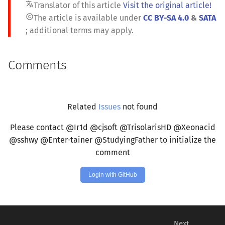
translate
Translator of this article
Visit the original article!
copyright
The article is available under
CC BY-SA 4.0
&
SATA
; additional terms may apply.
Comments
Related
Issues
not found
Please contact @Ir1d @cjsoft @TrisolarisHD @Xeonacid
@sshwy @Enter-tainer @StudyingFather to initialize the
comment
Login with GitHub
Next