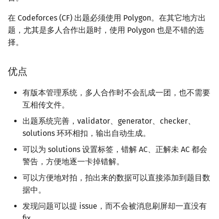
Users
Sorting
Tree DP
Euclidean-like Algorithm
Thanks
Dev-C++
IDA*
Boyer-Moore
Balanced Ternary
Block Data Structure
有向无环图
凸包
字节顺序
Files
Geany
File Operations
Merge Sort
多项式除法|取模
抽屉原理
Cartesian Tree
树分治
在 Codeforces (CF) 出题必须使用 Polygon。在其它地方出
Python Quick Guide
Prefix Sum & Adjacent
State Compression DP
Bezout's Theorem
题，尤其是多人合作出题时，使用 Polygon 也是不错的选
Difference
Geany
Backtracing
Z Function (Ex. KMP)
Number Theory
Monotonous Stack
拓扑排序
扫描线
约瑟夫问题
Checker
Heapsort
多项式对数函数|指数函数
Eulerian Number
Left-leaning Red/Black Tr
动态树分治
择。
Java Quick Guide
Digit DP
Multiplicative Inverse
Bisect
Xcode
Dancing Links
Automation
多项式
Monotonous Queue
最小生成树
旋转卡壳
格雷码
Interactor
Bucket Sort
多项式牛顿迭代
AHU算法
优点
Plug DP
Congruence Equation
Binary Lifting
GUIDE
Optimizations
AC Automation
生成函数
Sparse Table
最小直径生成树
半平面交
表达式求值
Validator
ShellSort
多项式多点求值|快速插值
树哈希
有版本管理系统，多人合作时不会乱成一团，也不需要
Counting DP
Chinese Remainder Theo
互相传文件。
Constructive Algorithms
Sublime Text 3
Suffix Array
线性代数
Segment Tree
最短路
平面最近点对
在一台机器上规划任务
Tests
Tournament Sort
多项式三角函数
出题系统完善，validator、generator、checker、
Dynamic DP
Quad Residue
solutions 环环相扣，输出自动生成。
Suffix Automation (SAM)
线性规划
Fenwick
拆点
随机增量法
主元素问题
Stresses
Sorting Methods in STL
多项式反三角函数
Probability DP
Libraries
BSGS
可以为 solutions 设置标签，错解 AC、正解未 AC 都会
Suffix Binary Search Tree
组合数学
Li Chao Tree
差分约束
反演变换
Solution Files
常系数齐次线性递推
警告，方便地逐一卡掉错解。
Optimizations
Usage of Sorting
Primitive Root
可以方便地对拍，拍出来的数据可以直接添加到题目数
General SAM
概率初步
Segment History Extreme
k 短路
计算几何杂项
Invocations
据中。
Misc. DP
Lucas's Theorem
发现问题可以提 issue，而不会被消息刷屏却一直没有
Suffix Sum
置换群
Dividing Tree
连通性相关
Issues
fix。
Mobius Inversion Formula