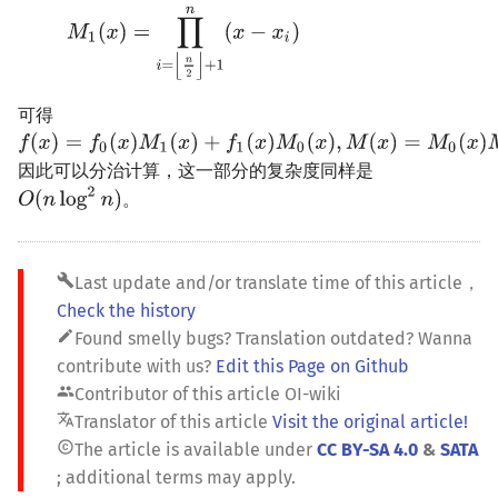
可得
因此可以分治计算，这一部分的复杂度同样是
。
build
Last update and/or translate time of this article
，
Check the history
edit
Found smelly bugs? Translation outdated? Wanna
contribute with us?
Edit this Page on Github
people
Contributor of this article
OI-wiki
translate
Translator of this article
Visit the original article!
copyright
The article is available under
CC BY-SA 4.0
&
SATA
; additional terms may apply.