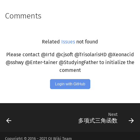
Comments
Related
Issues
not found
Please contact @Ir1d @cjsoft @TrisolarisHD @Xeonacid
@sshwy @Enter-tainer @StudyingFather to initialize the
comment
Login with GitHub
Next
多项式三角函数
Copyright © 2016 - 2021 OI Wiki Team