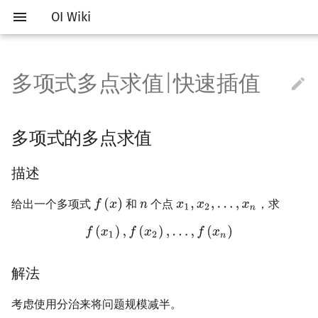
OI Wiki
多项式多点求值|快速插值

Getting Started
Introduction
Introduction
Introduction
Introduction to Algorithm
Introduction of Searching
Introduction
Introduction
Prime
多项式的多点求值
生成函数简介
向量
线性规划简介
排列组合
Introduction
Introduction
计算几何部分简介
Introduction
RMQ
About Hulu
OI Contest Format
Introduction
IO Optimization
Vim
Introduction
Vim
Hello, World!
Introduction
Classes
Introduction of Sorting
Monotonous Queue/Stack
Introduction
Joint Set
Introduction
Core Idea
Introduction
Introduction
Segment in Segment
Link Cut Tree
树基础
强连通分量
网络流简介
图匹配
离线算法简介
随机函数
Non-Trad Problems
Competitions
Editors and IDEs
Editing tools
Complexity
Depth-First Search (DFS)
Dynamic Programming
Basics
Meissel-Lehmer Algorithm
普通生成函数
矩阵
单纯形算法
卡特兰数
Stack
Concepts
二维计算几何基础
离散化
描述
ICPC/CCPC Contest Format
Interaction Problem
Common Mistakes
Emacs
General
Emacs
C++ Grammar Basics
STL Containers
Namespaces
Selection Sort
Slope
Optimal In-place Suffix So
Time Complexity
Binary Heap
Array
Treap
Segment Tree
Segment in Balanced
Euler Tour Tree
树的直径
双连通分量
最大流
增广路
CDQ 分治
随机化技巧
多项式的多点求值
Fundamentals
Deploy in Docker
Problem Types
Judging Tools
C++ Basics
Enumerate
Breadth-First Search (BFS)
Standard Library
Greatest Common Divisor
指数生成函数
高斯消元
斯特林数
Queue
Storage
三维计算几何基础
离线算法
解法
Common Tricks
VS Code
Generator
VS Code
Variables
Algorithms in STL
References
Bubble Sort
Quadrangle
Pairing Heap
Linked List
Splay
Block Array
Balanced in Segment
Top Tree
最近公共祖先
割点和桥
最小割
二分图最大匹配
整体二分
爬山算法
描述
Memorized Search
About the project
Studying Roadmap
Commandline
C++ Standard Libraries
Simulate
Bidrectional Search
String Matching
Euler Function
多项式的快速插值
线性基
贝尔数
Linked List
DFS（Graph Theory）
极坐标系
分数规划
Atom
Validator
Atom
Expressions
bitset
Constants
Insertion Sort
State Designing
Leftist Tree
Tree
WBLT
Balanced Tree
Persistent Segment in
树的重心
费用流
二分图最大权匹配
莫队算法
模拟退火
给出一个多项式
和
个点
，求
Knapsack
Fenwick
How to contribute
External Resources
WSL (Windows 10)
Advanced C++
Recursion, Divide and
Heuristic Search
Hashing
Sieve of Eratosthenes
伯努利数
Hash Table
BFS（Graph Theory）
距离
随机化
描述
Eclipse
Interactor
Eclipse
Control Flow
string
New features in C++
Counting Sort
Sqrt Tree
Size Balanced Tree
Trie
树链剖分
上下界网络流
一般图最大匹配
Conquer
Interval DP
Fenwick in Block Array
Formatting Manual (Chinese)
Tricks
Special Judge
C VS C++
A*
Trie
Euler & Fermat's Little
康托展开
Joint Set
树上问题
Pick 定理
悬线法
解法
Notepad++
Checker
Notepad++
Advanced Data Types
pb_ds
Radix Sort
AVL
Heap
树上启发式合并
一般图最大权匹配
解法
Greddy
DP on DAG
Theorem
考虑使用分治来将问题规模减半。
F.A.Q.
Problemsetting
Testlib
Quick Guide to C++ for Pascal
Iterative Search
Prefix Function & KMP
Comments
容斥原理
Heap
矩阵树定理
三角剖分
计算理论基础
Kate
Dev-C++
Functions
Quicksort
Scapegoat Tree
虚树