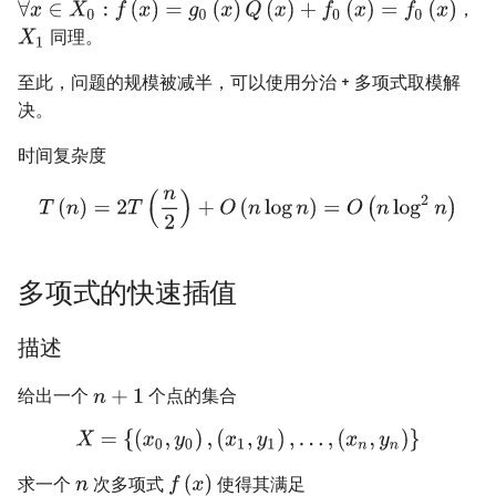
，
Manacher
Binary Search /
2-SAT
同理。
Du's Algorithm
Balanced Trees
Palindrome Tree
欧拉图
至此，问题的规模被减半，可以使用分治 + 多项式取模解
Powerful Number (Ex. Du's)
Skiplist
决。
Sequence Automation
哈密顿图
时间复杂度
Min_25's Algotithm
Persistent Data
Structure
Minimal Representation
二分图
Zhouge Algorithm
Tree in Tree
Lyndon Decomposition
最小环
Pollard-Rho
多项式的快速插值
K-D Tree
平面图
Continued Fraction
描述
ODT
图的着色
Stern-Brocot Tree & Farey
给出一个
个点的集合
Sequence
Dynamic Tree
网络流
Pell Equation
Divide Combine Tree
图的匹配
求一个
次多项式
使得其满足