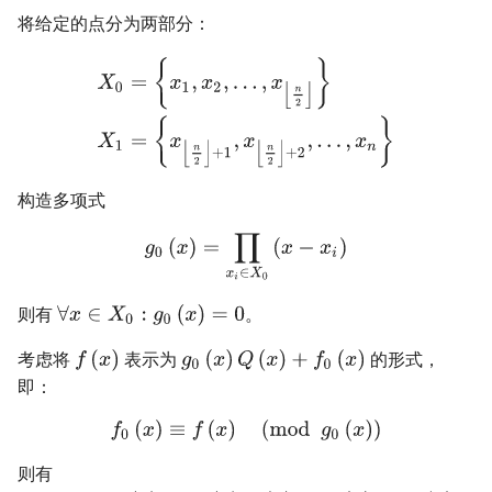
Users
Sorting
Tree DP
Euclidean-like Algorithm
将给定的点分为两部分：
Thanks
Polygon
IDA*
Boyer-Moore
抽屉原理
Block Data Structure
有向无环图
凸包
字节顺序
Dev-C++
Geany
File Operations
Merge Sort
Cartesian Tree
树分治
Python Quick Guide
Prefix Sum & Adjacent
State Compression DP
Bezout's Theorem
Difference
OJ Tools
Backtracing
Z Function (Ex. KMP)
Eulerian Number
Monotonous Stack
拓扑排序
扫描线
约瑟夫问题
Geany
Heapsort
Left-leaning Red/Black Tr
动态树分治
Java Quick Guide
Digit DP
Multiplicative Inverse
Bisect
Beginner LaTeX
Dancing Links
Automation
Monotonous Queue
最小生成树
旋转卡壳
格雷码
Xcode
Bucket Sort
AHU算法
Plug DP
Congruence Equation
Binary Lifting
Optimizations
AC Automation
Sparse Table
最小直径生成树
半平面交
表达式求值
GUIDE
ShellSort
树哈希
构造多项式
Counting DP
Chinese Remainder Theorem
Constructive Algorithms
Suffix Array
Segment Tree
最短路
平面最近点对
在一台机器上规划任务
Sublime Text 3
Tournament Sort
Dynamic DP
Quad Residue
Suffix Automation (SAM)
Fenwick
拆点
随机增量法
主元素问题
Sorting Methods in STL
则有
。
Probability DP
BSGS
Libraries
Suffix Binary Search Tree
Li Chao Tree
差分约束
反演变换
考虑将
表示为
的形式，
Optimizations
Primitive Root
Usage of Sorting
即：
General SAM
Segment History Extreme
k 短路
计算几何杂项
Misc. DP
Lucas's Theorem
Suffix Sum
Dividing Tree
连通性相关
则有
Mobius Inversion Formula