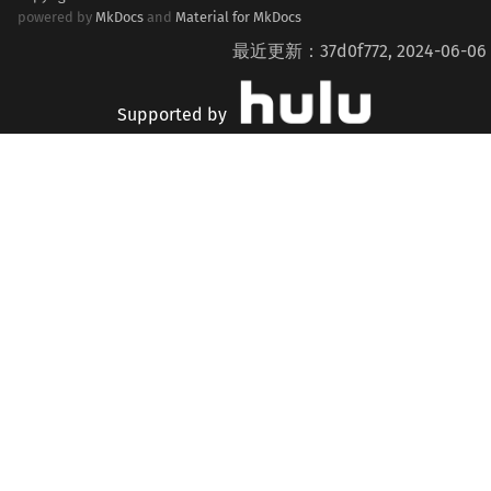
powered by
MkDocs
and
Material for MkDocs
最近更新：37d0f772, 2024-06-06
Supported by