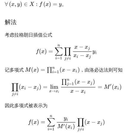
。
Prufer 序列
LGV 引理
解法
弦图
考虑拉格朗日插值公式
记多项式
，由洛必达法则可知
因此多项式被表示为