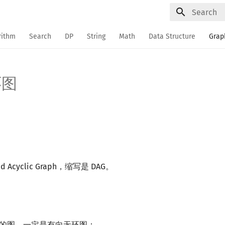
Type to sta
rithm
Search
DP
String
Math
Data Structure
Grap
环图
d Acyclic Graph，缩写是 DAG。
的图，一定是有向无环图；