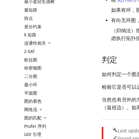
最小直径生成树
如果有环，
最短路
拆点
有向无环图
差分约束
（归纳法）
k 短路
虑执行拓扑
连通性相关
2-SAT
判定
欧拉图
哈密顿图
如何判定一个图
二分图
最小环
检验它是否可以
平面图
当然也有另外的
图的着色
（返祖边）。如
网络流
图的匹配
Prufer 序列
build
Last upda
LGV 引理
edit
Found sme