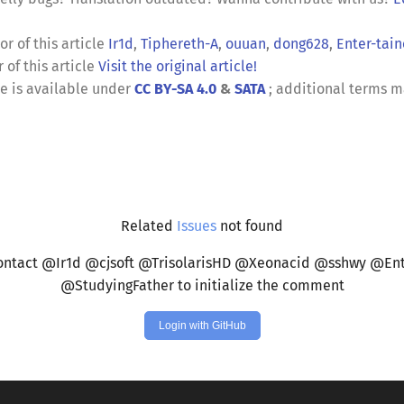
or of this article
Ir1d
,
Tiphereth-A
,
ouuan
,
dong628
,
Enter-tain
 of this article
Visit the original article!
le is available under
CC BY-SA 4.0
&
SATA
; additional terms m
Related
Issues
not found
ontact @Ir1d @cjsoft @TrisolarisHD @Xeonacid @sshwy @Ent
@StudyingFather to initialize the comment
Login with GitHub