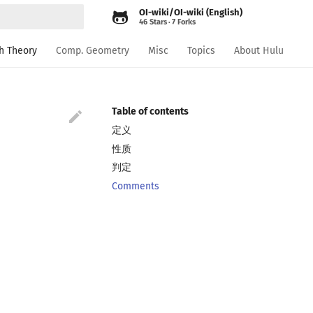
OI-wiki/OI-wiki (English)
46 Stars
7 Forks
rt searching
h Theory
Comp. Geometry
Misc
Topics
About Hulu
Table of contents

定义
性质
判定
Comments