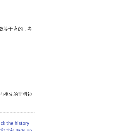
点数等于
的，考
连向祖先的非树边
ck the history
dit this Page on