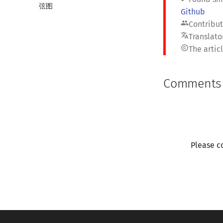
弦图
Github
people
Contribut
translate
Translator
copyright
The artic
Comments
Please c