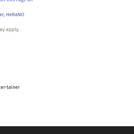
er
,
HeRaNO
ay apply.
er-tainer