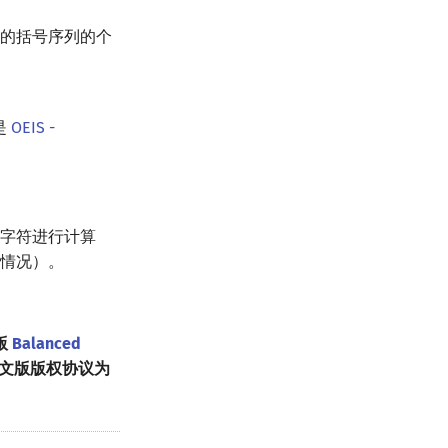
的括号序列的个
是
OEIS -
字符进行计算
情况）。
版
Balanced
k；英文版版权协议为