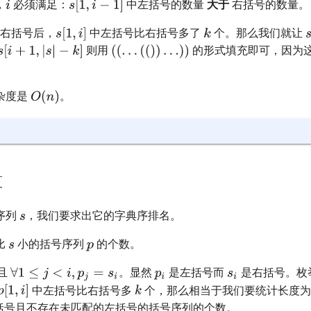
，
必须满足：
中左括号的数量
大于
右括号的数量。
右括号后，
中左括号比右括号多了
个。那么我们就让
则用
的形式填充即可，因为
杂度是
。
算
序列
，我们要求出它的字典序排名。
比
小的括号序列
的个数。
且
。显然
是左括号而
是右括号。枚
中左括号比右括号多
个，那么相当于我们要统计长度
括号且不存在未匹配的左括号的括号序列的个数。