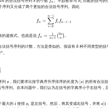
的合法括号序列
的个数
。不妨枚举与
匹配的括号的
个序列又分成了两个更短的合法括号序列。因此
数的递推式。也就是说
。
合法括号序列的计数，方法是类似的。假设有
种不同类型的括
。
继
序列
，我们要求出按字典序升序排序的长度为
的所有合法括
括号序列。在本问题中，我们认为左括号的字典序小于右括号，
个最大的
使得
是左括号。然后，将其变成右括号，并将