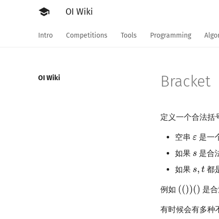
school
OI Wiki
Intro
Competitions
Tools
Programming
Algo
Bracket
OI Wiki
定义一个合法括号序列
空串
是一
如果
是合
如果
都
例如
是合
有时候会有多种