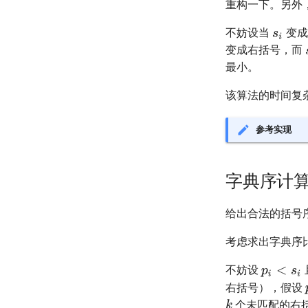
重构一下。另外
不妨设当
变成
变成右括号，而
最小。
该算法的时间复
参考实现
字典序计
给出合法的括号
考虑求出字典序
不妨设
右括号），假设
个未匹配的右