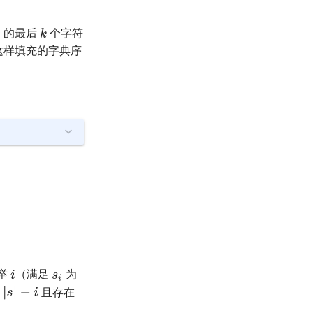
的最后
个字符
这样填充的字典序
举
（满足
为
为
且存在