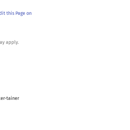
dit this Page on
ay apply.
er-tainer