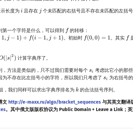
示长度为
且存在
个未匹配的右括号且不存在未匹配的左括号
列第一个字符是什么，可以得到
的转移：
。初始时
。其实
计算字典序了。
列，方法是类似的，只不过我们需要对每个
考虑比它小的那些
因为不存在比左括号小的字符，所以我们只考虑了
为右括号的
组，我们同样可以求出字典序排名为
的合法括号序列。
博文
http://e-maxx.ru/algo/bracket_sequences
与其英文翻译
ces
。其中俄文版版权协议为 Public Domain + Leave a Lin