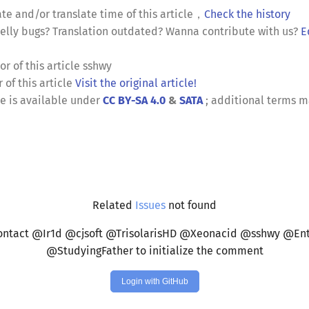
te and/or translate time of this article
，
Check the history
lly bugs? Translation outdated? Wanna contribute with us?
E
or of this article
sshwy
 of this article
Visit the original article!
le is available under
CC BY-SA 4.0
&
SATA
; additional terms m
Related
Issues
not found
ontact @Ir1d @cjsoft @TrisolarisHD @Xeonacid @sshwy @Ent
@StudyingFather to initialize the comment
Login with GitHub