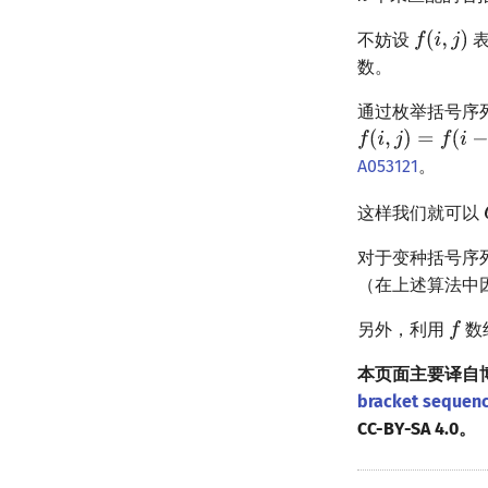
不妨设
表
数。
通过枚举括号序
A053121
。
这样我们就可以
对于变种括号序
（在上述算法中
另外，利用
数
本页面主要译自
bracket sequen
CC-BY-SA 4.0。